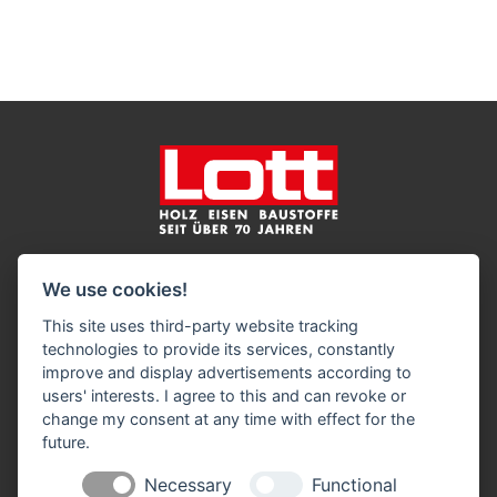
Impressum
Datenschutz
Widerruf-Formular
We use cookies!
Cookie-Einstellungen ändern
This site uses third-party website tracking
technologies to provide its services, constantly
Harry Lott Baustoffe GmbH
improve and display advertisements according to
Holz Eisen Baustoffe
users' interests. I agree to this and can revoke or
Volksdorfer Weg 194
change my consent at any time with effect for the
22393 Hamburg
future.
Telefon: 0 40 / 60 17 98 7
Necessary
Functional
Telefax: 0 40 / 60 17 60 0