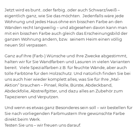
Jetzt wird es bunt…oder farbig…oder auch Schwarz/weiß –
eigentlich ganz, wie Sie das möchten. Jedenfalls wäre jede
Wohnung und jedes Haus ohne ein bisschen Farbe an den
Wänden recht langweilig – und abgesehen davon kann man
mit ein bisschen Farbe auch gleich das Erscheinungsbild der
ganzen Wohnung ändern, bzw. seinem Heim einen völlig
neuen Stil verpassen.
Ganz auf Ihre (Farb-) Wünsche und Ihre Zwecke abgestimmt,
halten wir für Sie Wandfarben und Lasuren in vielen Varianten
bereit. Viele Spezialfarben z.B. für feuchte Wände, aber auch
tolle Farbtöne für den Holzschutz. Und natürlich finden Sie bei
uns auch hier wieder komplett alles, was Sie für Ihre „Mal-
Aktion“ brauchen – Pinsel, Rolle, Bürste, Abdeckband,
Abdeckfolie, Abstreifgitter, und dazu alles an Zubehör zum
Tapezieren und Verputzen.
Und wenn es etwas ganz Besonderes sein soll – wir bestellen für
Sie nach vorliegenden Farbmustern Ihre gewünschte Farbe
direkt beim Werk.
Testen Sie uns – wir freuen uns darauf.