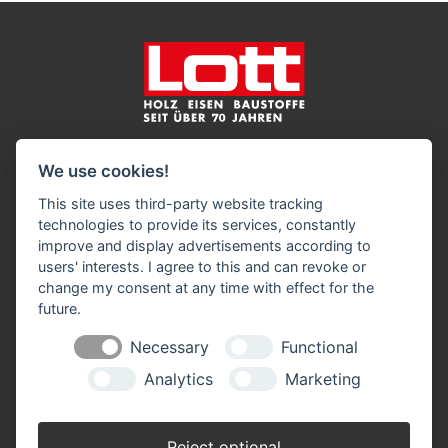
Impressum
Datenschutz
Widerruf-Formular
We use cookies!
Cookie-Einstellungen ändern
This site uses third-party website tracking
technologies to provide its services, constantly
Harry Lott Baustoffe GmbH
improve and display advertisements according to
Holz Eisen Baustoffe
users' interests. I agree to this and can revoke or
Volksdorfer Weg 194
change my consent at any time with effect for the
22393 Hamburg
future.
Telefon: 0 40 / 60 17 98 7
Necessary
Functional
Telefax: 0 40 / 60 17 60 0
info(at)lott-baustoffe.de
Analytics
Marketing
Öffnungszeiten:
Montag - Freitag 7.00 - 17.00 Uhr
Reject optional