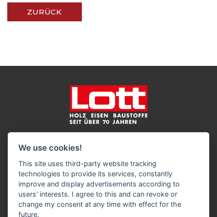
ZURÜCK
Impressum
Datenschutz
Widerruf-Formular
We use cookies!
Cookie-Einstellungen ändern
This site uses third-party website tracking
technologies to provide its services, constantly
Harry Lott Baustoffe GmbH
improve and display advertisements according to
Holz Eisen Baustoffe
users' interests. I agree to this and can revoke or
Volksdorfer Weg 194
change my consent at any time with effect for the
22393 Hamburg
future.