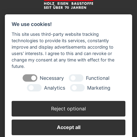
Impressum
Datenschutz
Widerruf-Formular
We use cookies!
Cookie-Einstellungen ändern
This site uses third-party website tracking
technologies to provide its services, constantly
Harry Lott Baustoffe GmbH
improve and display advertisements according to
Holz Eisen Baustoffe
users' interests. I agree to this and can revoke or
Volksdorfer Weg 194
change my consent at any time with effect for the
22393 Hamburg
future.
Telefon: 0 40 / 60 17 98 7
Necessary
Functional
Telefax: 0 40 / 60 17 60 0
info(at)lott-baustoffe.de
Analytics
Marketing
Öffnungszeiten:
Montag - Freitag 7.00 - 17.00 Uhr
Reject optional
Samstag 8.00 - 12.00 Uhr (März - November)
Accept all