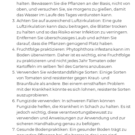
halten. Bewässern Sie die Pflanzen an der Basis, nicht von
oben, und versuchen Sie, sie morgens zu gießen, damit
das Wasser im Laufe des Tages verdunsten kann.
Achten Sie auf ausreichend Luftzirkulation: Eine gute
Luftzirkulation kann dazu beitragen, die Blätter trocken
zu halten und so das Risiko einer Infektion zu verringern.
Entfernen Sie überschüssiges Laub und achten Sie
darauf, dass die Pflanzen genügend Platz haben.
Fruchtfolge praktizieren: Phytophthora infestans kann im
Boden überwintern. Daher ist es wichtig, eine Fruchtfolge
zu praktizieren und nicht jedes Jahr Tomaten oder
Kartoffeln im selben Teil des Gartens anzubauen.
Verwenden Sie widerstandsfähige Sorten: Einige Sorten
von Tomaten sind resistenter gegen Kraut- und
Braunfäule als andere. Bei einem ernsthaften Problem
mit der Krankheit könnte es sich lohnen, resistente Sorten
auszuprobieren.
Fungizide verwenden: In schweren Fällen können
Fungizide helfen, die Krankheit in Schach zu halten. Es ist
jedoch wichtig, diese verantwortungsbewusst zu
verwenden und Anweisungen zur Anwendung und zur
sicheren Handhabung genau zu befolgen.
Gesunde Bodenpraktiken: Ein gesunder Boden trägt zu